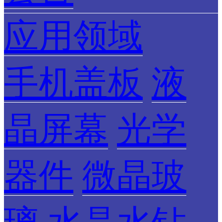
应用领域
手机盖板
液
晶屏幕
光学
器件
微晶玻