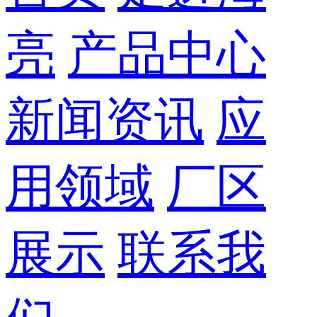
亮
产品中心
新闻资讯
应
用领域
厂区
展示
联系我