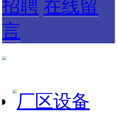
招聘
在线留
言