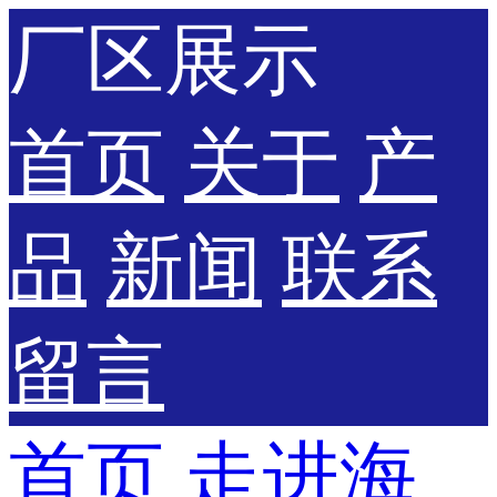
厂区展示
首页
关于
产
品
新闻
联系
留言
首页
走进海